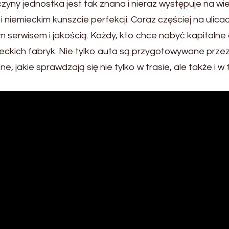
rzyczyny jednostka jest tak znana i nieraz występuje na 
 i niemieckim kunszcie perfekcji. Coraz częściej na ul
 serwisem i jakością. Każdy, kto chce nabyć kapitaln
kich fabryk. Nie tylko auta są przygotowywane prze
, jakie sprawdzają się nie tylko w trasie, ale także i w 