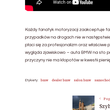
Każdy fanatyk motoryzacji zaakceptuje f
przypadków na drogach nie w następstwie t
płaci się za profesjonalizm oraz właściwe 
wygląda zjawiskowo – auta BMW na sto proc
przyczyny nie ma kłopotów w kwestii pienię
bmw
dealer bmw
salon bmw
samocho
Etykiety:
Nawigac
Pop
Szy