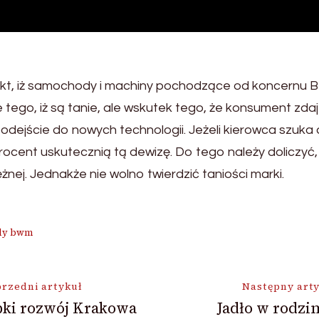
akt, iż samochody i machiny pochodzące od koncernu
ego, iż są tanie, ale wskutek tego, że konsument zdaje
podejście do nowych technologii. Jeżeli kierowca szuka a
ent uskutecznią tą dewizę. Do tego należy doliczyć, iż 
żnej. Jednakże nie wolno twierdzić taniości marki.
dy bwm
ja
rzedni artykuł
Następny art
bki rozwój Krakowa
Jadło w rodzi