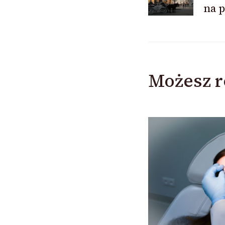
na 
wpisu
Możesz r