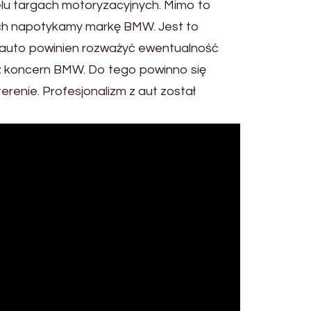
wielu targach motoryzacyjnych. Mimo to
icach napotykamy markę BMW. Jest to
e auto powinien rozważyć ewentualność
z koncern BMW. Do tego powinno się
terenie. Profesjonalizm z aut został