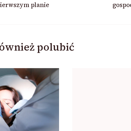
pierwszym planie
gospo
ównież polubić