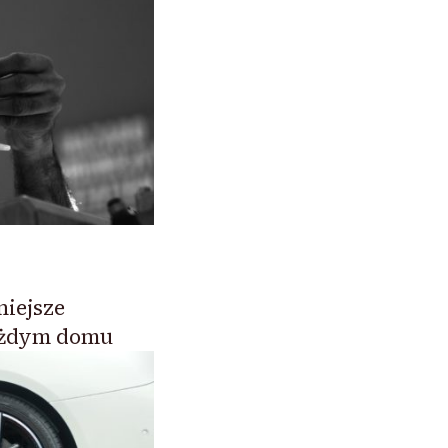
niejsze
ażdym domu