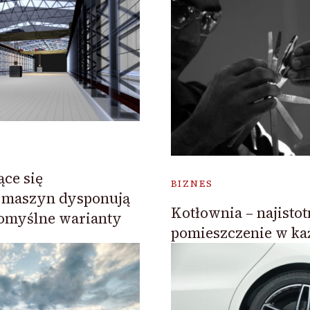
ące się
BIZNES
maszyn dysponują
Kotłownia – najistot
domyślne warianty
pomieszczenie w k