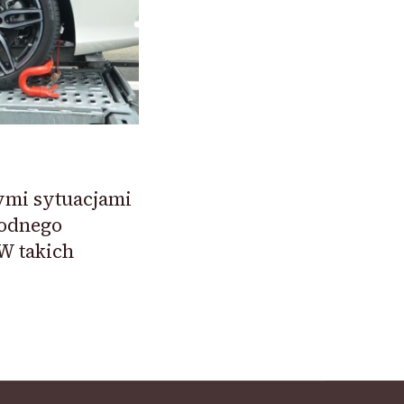
ymi sytuacjami
rodnego
W takich