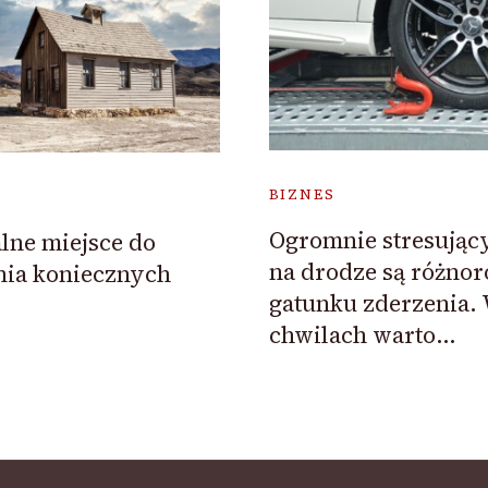
BIZNES
Ogromnie stresując
alne miejsce do
na drodze są różno
ia koniecznych
gatunku zderzenia. 
chwilach warto…