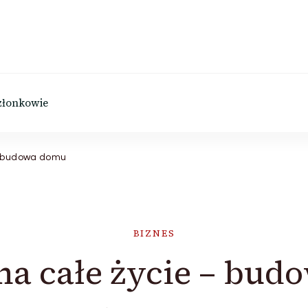
złonkowie
– budowa domu
BIZNES
na całe życie – bu