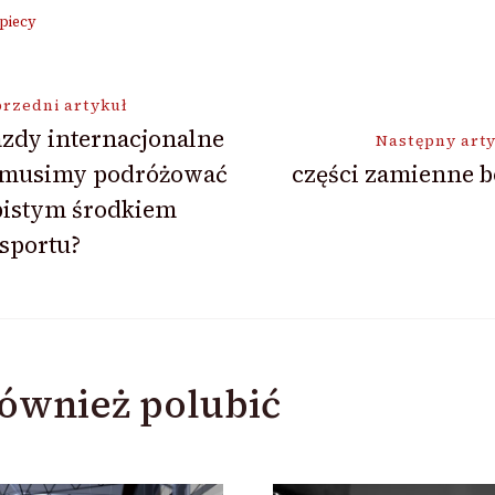
 piecy
ja
rzedni artykuł
zdy internacjonalne
Następny art
 musimy podróżować
części zamienne 
bistym środkiem
sportu?
ównież polubić