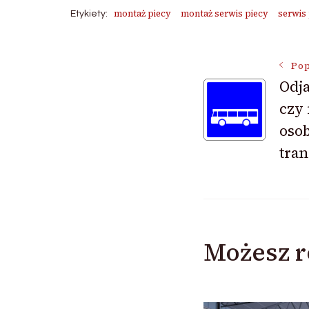
montaż piecy
montaż serwis piecy
serwis
Etykiety:
Nawigac
Pop
Odja
czy
wpisu
oso
tran
Możesz r