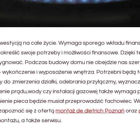
westycją na całe życie. Wymaga sporego wkładu fina
kreślić swoje potrzeby i możliwości finansowe. Dzięki 
zygnować. Podczas budowy domu nie obejdzie nas szereg
po wykończenie i wyposażenie wnętrza. Potrzebni będą
ny do zmierzenia działki, odebrania przyłączmy, wyznac
ie prądu,wody czy instalacji gazowej także wymaga po
ienie pieca będzie musiał przeprowadzić fachowiec. W
apoznać się z ofertą
montaż de dietrich Poznań
oraz
ntażu, a także serwisu.