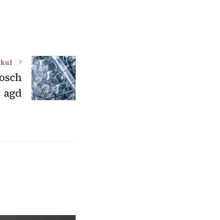
ykuł
bosch
agd