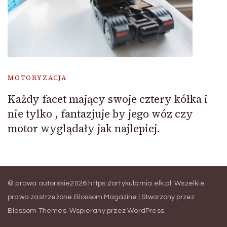
MOTORYZACJA
Każdy facet mający swoje cztery kółka i
nie tylko , fantazjuje by jego wóz czy
motor wyglądały jak najlepiej.
© prawa autorskie2026
https://artykularnia.elk.pl
. Wszelkie
prawa zastrzeżone.
Blossom Magazine | Stworzony przez
Blossom Themes
.
Wspierany przez
WordPress
.