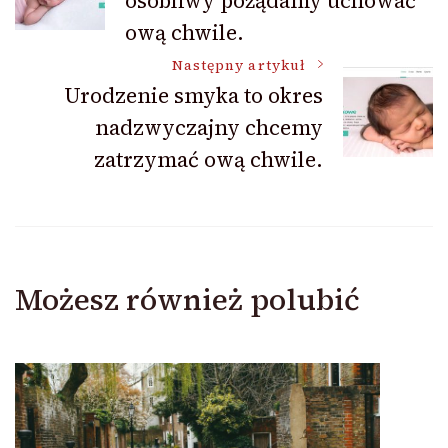
osobliwy pożądamy uchować
wpisu
ową chwile.
Następny artykuł
Urodzenie smyka to okres
nadzwyczajny chcemy
zatrzymać ową chwile.
Możesz również polubić