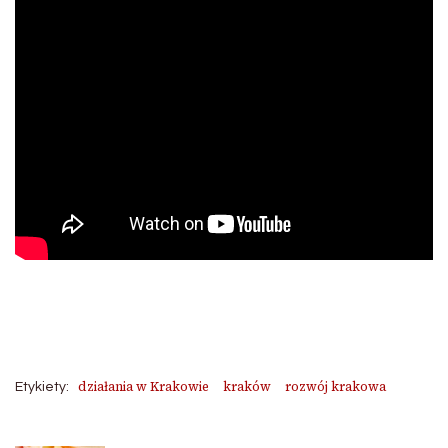
działania w Krakowie
kraków
rozwój krakowa
Etykiety: