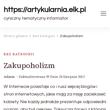
https://artykularnia.elk.pl
cyniczny tematyczny informator
Strona główna
Bez kategorii
Zakupoholizm
BEZ KATEGORII
Zakupoholizm
Admin
Zaktualizowana W Dniu
25 Sierpnia 2012
W Internecie powstaje co i rusz więcej blogów i
stron internetowych, jakie mają za misję zaciekawić
kobiety. Nie każdy jednakże prezentuje odpowiedni
poziom, aby był ciekawy. Toksyczni faceci z którymi