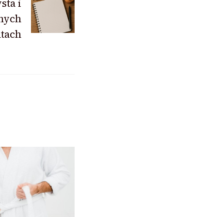
sta i
nych
tach