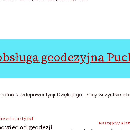
obsługa geodezyjna Puc
stnik każdej inwestycji. Dzięki jego pracy wszystkie 
ja
rzedni artykuł
Następny art
owiec od geodezji