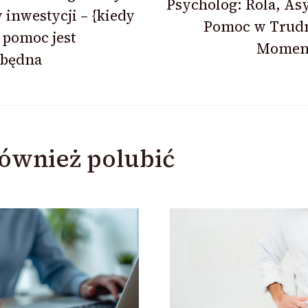
Psycholog: Rola, Asy
 inwestycji – {kiedy
Pomoc w Trud
 pomoc jest
Momen
zbędna
ównież polubić