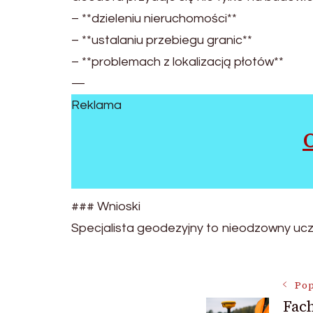
– **dzieleniu nieruchomości**
– **ustalaniu przebiegu granic**
– **problemach z lokalizacją płotów**
—
Reklama
### Wnioski
Specjalista geodezyjny to nieodzowny ucze
Nawigac
Pop
Fach