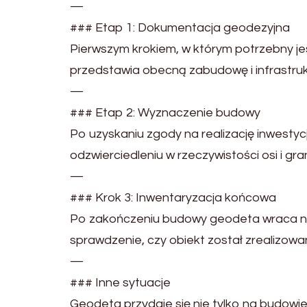
—
### Etap 1: Dokumentacja geodezyjna
Pierwszym krokiem, w którym potrzebny je
przedstawia obecną zabudowę i infrastruk
—
### Etap 2: Wyznaczenie budowy
Po uzyskaniu zgody na realizację inwestycj
odzwierciedleniu w rzeczywistości osi i gran
—
### Krok 3: Inwentaryzacja końcowa
Po zakończeniu budowy geodeta wraca na
sprawdzenie, czy obiekt został zrealizowa
—
### Inne sytuacje
Geodeta przydaje się nie tylko na budowie