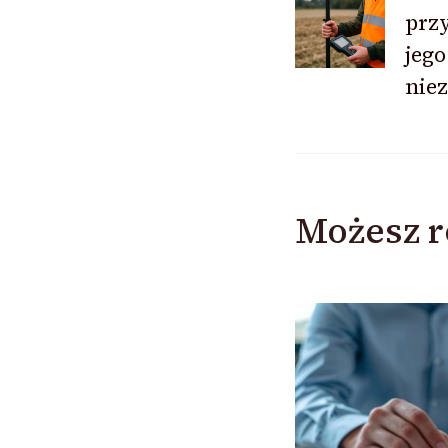
przy
wpisu
jego
nie
Możesz r