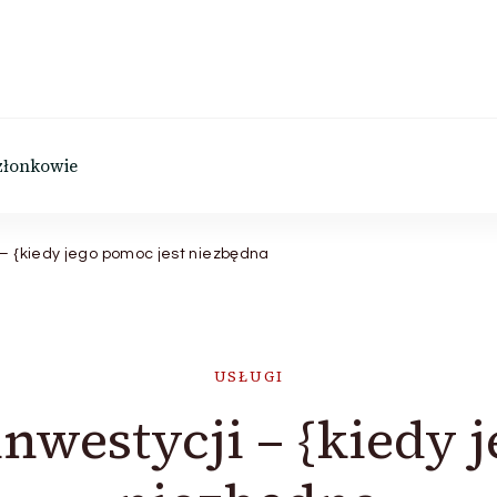
złonkowie
 – {kiedy jego pomoc jest niezbędna
USŁUGI
nwestycji – {kiedy 